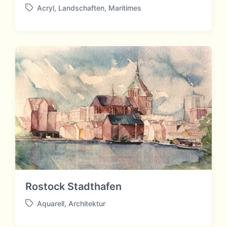
Acryl
,
Landschaften
,
Maritimes
S
c
h
l
a
g
w
ö
r
t
e
r
Rostock Stadthafen
Aquarell
,
Architektur
S
c